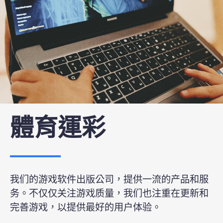
體育運彩
我们的游戏软件出版公司，提供一流的产品和服
务。不仅仅关注游戏质量，我们也注重在更新和
完善游戏，以提供最好的用户体验。