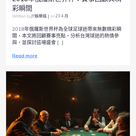
彩瞬間
|
JY娛樂城
23 4 月
Written by
on
2018年俄羅斯世界杯為全球足球迷帶來無數精彩瞬
間，本文將回顧賽事亮點，分析台灣球迷的熱情參
與，並探討這場盛會 […]
Read more