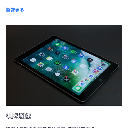
探索更多
棋牌遊戲