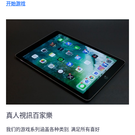
开始游戏
真人視訊百家樂
我们的游戏系列涵盖各种类别, 满足所有喜好