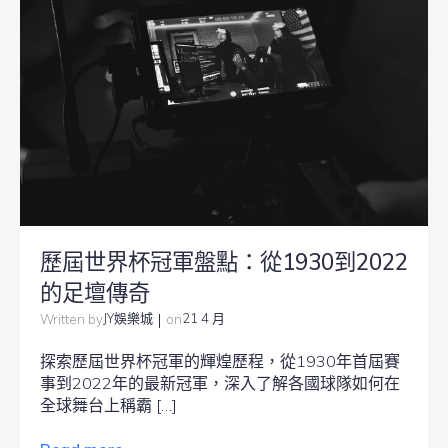
歷屆世界杯冠軍盤點：從1930到2022
的足壇傳奇
|
JY娛樂城
21 4 月
Written by
on
探索歷屆世界杯冠軍的輝煌歷程，從1930年首屆賽
事到2022年的最新冠軍，深入了解各國球隊如何在
全球舞台上稱霸 […]