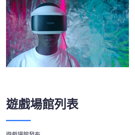
遊戲場館列表
遊戲場館發布