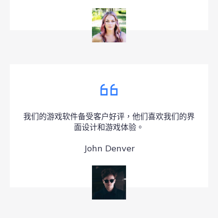
我们的游戏软件备受客户好评，他们喜欢我们的界
面设计和游戏体验。
John Denver