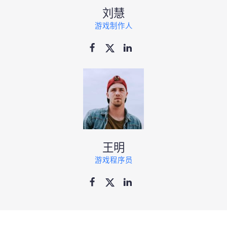
刘慧
游戏制作人
王明
游戏程序员