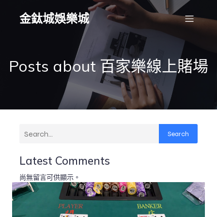
金鈦城娛樂城
Posts about 百家樂線上賭場
Search
Latest Comments
尚無留言可供顯示。