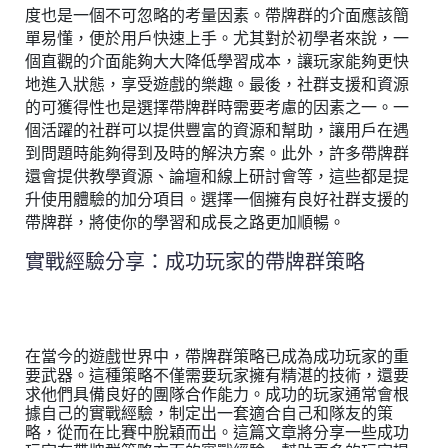
度也是一個不可忽略的考量因素。帶牌群的介面應該簡
單易懂，便於用戶快速上手。尤其對於初學者來說，一
個直觀的介面能夠大大降低學習成本，讓玩家能夠更快
地進入狀態，享受遊戲的樂趣。最後，社群支援和資源
的可獲得性也是選擇帶牌群時需要考慮的因素之一。一
個活躍的社群可以提供豐富的資源和幫助，讓用戶在遇
到問題時能夠得到及時的解決方案。此外，許多帶牌群
還會提供教學資源、論壇和線上研討會等，這些都是提
升使用體驗的加分項目。選擇一個擁有良好社群支援的
帶牌群，將使你的學習和成長之路更加順暢。
實戰經驗分享：成功玩家的帶牌群策略
在當今的遊戲世界中，帶牌群策略已成為成功玩家的重
要武器。這種策略不僅需要玩家擁有精湛的技術，還要
求他們具備良好的團隊合作能力。成功的玩家通常會根
據自己的實戰經驗，制定出一套適合自己和隊友的策
略，從而在比賽中脫穎而出。這篇文章將分享一些成功