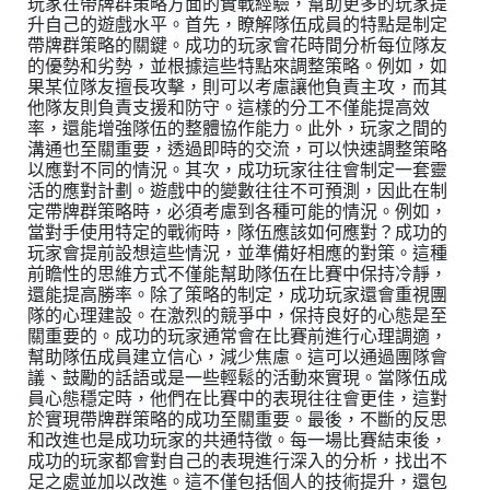
玩家在帶牌群策略方面的實戰經驗，幫助更多的玩家提
升自己的遊戲水平。首先，瞭解隊伍成員的特點是制定
帶牌群策略的關鍵。成功的玩家會花時間分析每位隊友
的優勢和劣勢，並根據這些特點來調整策略。例如，如
果某位隊友擅長攻擊，則可以考慮讓他負責主攻，而其
他隊友則負責支援和防守。這樣的分工不僅能提高效
率，還能增強隊伍的整體協作能力。此外，玩家之間的
溝通也至關重要，透過即時的交流，可以快速調整策略
以應對不同的情況。其次，成功玩家往往會制定一套靈
活的應對計劃。遊戲中的變數往往不可預測，因此在制
定帶牌群策略時，必須考慮到各種可能的情況。例如，
當對手使用特定的戰術時，隊伍應該如何應對？成功的
玩家會提前設想這些情況，並準備好相應的對策。這種
前瞻性的思維方式不僅能幫助隊伍在比賽中保持冷靜，
還能提高勝率。除了策略的制定，成功玩家還會重視團
隊的心理建設。在激烈的競爭中，保持良好的心態是至
關重要的。成功的玩家通常會在比賽前進行心理調適，
幫助隊伍成員建立信心，減少焦慮。這可以通過團隊會
議、鼓勵的話語或是一些輕鬆的活動來實現。當隊伍成
員心態穩定時，他們在比賽中的表現往往會更佳，這對
於實現帶牌群策略的成功至關重要。最後，不斷的反思
和改進也是成功玩家的共通特徵。每一場比賽結束後，
成功的玩家都會對自己的表現進行深入的分析，找出不
足之處並加以改進。這不僅包括個人的技術提升，還包