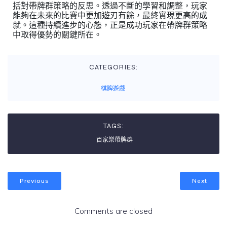
括對帶牌群策略的反思。透過不斷的學習和調整，玩家
能夠在未來的比賽中更加遊刃有餘，最終實現更高的成
就。這種持續進步的心態，正是成功玩家在帶牌群策略
中取得優勢的關鍵所在。
CATEGORIES:
棋牌遊戲
TAGS:
百家樂帶牌群
Previous
Next
Comments are closed