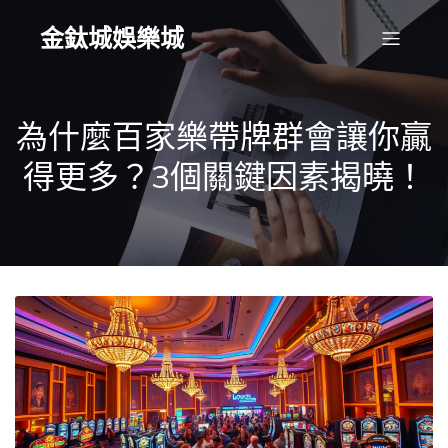
金鈦城娛樂城
為什麼百家樂帶牌群會讓你贏
得更多？3個關鍵因素揭曉！