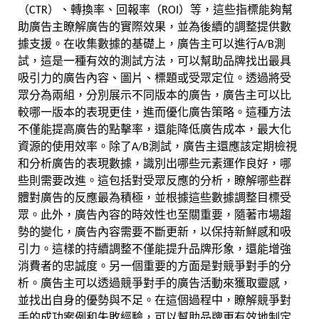
（CTR）、轉換率、回報率（ROI）等，這些指標能夠幫
助廣告主瞭解廣告的實際效果，並為後續的調整提供數
據支援。在收集數據的基礎上，廣告主可以進行A/B測
試，這是一種有效的測試方法，可以幫助品牌找出最具
吸引力的廣告內容、圖片、標題或受眾定位。透過將受
眾分為兩組，分別展示不同版本的廣告，廣告主可以比
較哪一版本的表現更佳，進而優化廣告策略。這種方法
不僅能提高廣告的點擊率，還能降低廣告成本，最大化
資源的使用效率。除了A/B測試，廣告主還應該定期檢視
和分析廣告的表現數據，識別出哪些元素運作良好，哪
些則需要改進。這包括對受眾反應的分析，瞭解哪些群
體對廣告的反應最為積極，並根據這些數據調整目標受
眾。此外，廣告內容的時效性也至關重要，隨著市場趨
勢的變化，廣告內容需要不斷更新，以保持新鮮感和吸
引力。這樣的持續調整不僅能提升品牌形象，還能增強
消費者的忠誠度。另一個重要的方面是對競爭對手的分
析。廣告主可以透過競爭對手的廣告活動來獲取靈感，
並找出自身的優勢與不足。在這個過程中，瞭解競爭對
手的成功案例和失敗經驗，可以幫助品牌更有效地制定