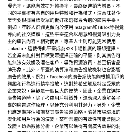
曝光率，還能有效提升轉換率，最終促進銷售增長。不
同的平臺擁有各自的用戶特徵和行為模式，這意味著企
業需要根據目標受眾的偏好來選擇最合適的廣告平臺。
例如，年輕人群體更傾向於使用Instagram和TikTok等視覺
導向的社交媒體，這些平臺適合以創意和視覺吸引力為
主的廣告內容。相對而言，專業人士則可能更常使用
LinkedIn，這使得此平臺成為B2B市場推廣的理想選擇。
若企業未能針對目標受眾選擇正確的平臺，則其廣告可
能無法有效觸及潛在客戶，導致資源浪費，甚至損害品
牌形象。此外，平臺的演算法和廣告投放機制也會影響
廣告的效果。例如，Facebook的廣告系統能夠根據用戶的
興趣和行為進行精準投放，這對於希望觸及特定受眾的
企業來說，無疑是一個巨大的優勢。因此，企業在選擇
廣告渠道時，除了考慮用戶特徵外，還應深入瞭解各平
臺的廣告運作原理，以便充分利用其潛力。另外，企業
也應定期評估和調整其廣告渠道策略。隨著市場環境的
變化和用戶行為的演變，某些渠道的有效性可能會隨之
改變。透過數據分析，企業可以獲得有關廣告效果的洞