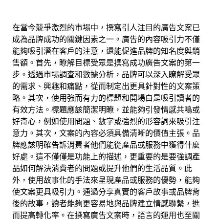
在當今競爭激烈的市場中，撰寫引人注目的廣告文案已
成為品牌成功的關鍵因素之一。廣告的內容吸引力不僅
能夠吸引潛在客戶的注意，還能促進品牌的知名度與銷
售額。首先，瞭解目標受眾是撰寫成功廣告文案的第一
步。透過市場調查和數據分析，品牌可以深入瞭解受眾
的需求、興趣和痛點，從而制定出更具針對性的文案策
略。其次，使用強而有力的標題和開場白是吸引讀者的
有效方法。標題應該簡潔明瞭，並能夠引發情感共鳴或
好奇心，例如使用問題、數字或強烈的形容詞來吸引注
意力。其次，文案的內容必須具備清晰的價值主張。品
牌應該明確告訴消費者他們能從產品或服務中獲得什麼
好處。這不僅僅是功能上的描述，更重要的是要強調產
品如何解決消費者的問題或提升他們的生活品質。此
外，使用故事化的手法來呈現產品或服務的優勢，能夠
使文案更具吸引力。通過分享真實的客戶故事或品牌背
後的故事，讀者能夠更容易地與品牌建立情感聯繫，進
而提高轉化率。在撰寫廣告文案時，語言的運用也至關