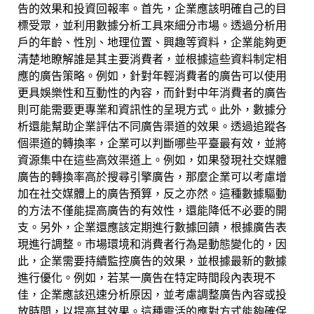
告的效果和投資回報率。首先，企業應該明確自己的目
標受眾，並利用數據分析工具來細分市場。透過分析用
戶的年齡、性別、地理位置、興趣等資料，企業能夠更
清楚地瞭解誰是其主要消費者，並根據這些資料制定相
應的廣告策略。例如，針對年輕消費者的廣告可以使用
更具娛樂性和互動性的內容，而針對中年消費者的廣告
則可能需要更專業和資訊性的呈現方式。此外，數據分
析還能幫助企業評估不同廣告渠道的效果。透過追蹤各
個渠道的轉換率，企業可以判斷哪些平臺最有效，並將
資源集中在這些高效渠道上。例如，如果發現社交媒體
廣告的轉換率高於搜尋引擎廣告，那麼企業可以考慮增
加在社交媒體上的廣告預算，反之亦然。這種數據驅動
的方法不僅能提高廣告的有效性，還能降低不必要的開
支。另外，企業還應該定期進行數據回饋，根據廣告表
現進行調整。市場環境和消費者行為是動態變化的，因
此，企業需要持續監控廣告的效果，並根據最新的數據
進行優化。例如，若某一廣告在特定時間段內表現不
佳，企業應該迅速分析原因，並考慮調整廣告內容或投
放時間，以提高其效果。這種靈活的應對方式能夠確保