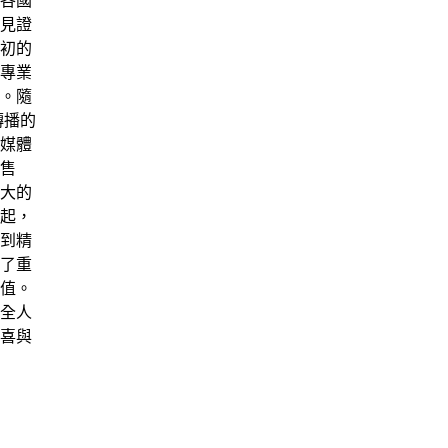
各國
見證
初的
的專業
。隨
轉播的
媒體
售
大的
起，
到精
了重
值。
全人
喜與