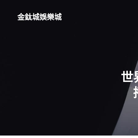
金鈦城娛樂城
世