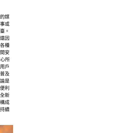
的媒
事或
臺。
還因
各種
間安
隨心所
用戶
普及
論是
便利
全新
構成
持續