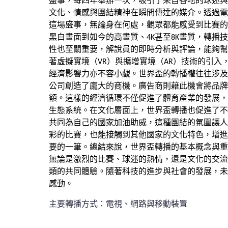
盛事，每四年舉辦一次，吸引了來自各地的球迷與
文化、情感與團結精神在瞬間傳達的媒介。透過電
這場盛事，無論身在何處，觀眾都能感受到比賽的
黑白畫面到如今的高畫質、4K甚至8K畫質，轉
性也至關重要，解說員的即時分析與評論，能夠幫
著虛擬實境（VR）與擴增實境（AR）技術的引
經濟影響力亦不容小覷。世界盃的轉播權往往涉及
公司創造了龐大的商機。廣告商則藉此機會將品牌
額。這樣的經濟循環不僅促進了體育產業的發展，
生態系統。在文化層面上，世界盃轉播也促進了不
共同為自己的國家加油助威，這種團結的氛圍讓人
彩的比賽，也能接觸到其他國家的文化特色，增進
要的一筆。總結來說，世界盃轉播的基本概念與重
無論是激烈的比賽、球迷的熱情，還是文化的交流
類的共同體驗。隨著科技的進步與社會的發展，未
感動。
主要轉播方式：電視、網路與移動裝置