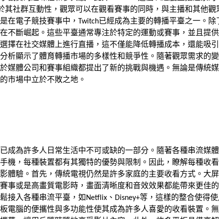
色在於其社群互動性，觀眾可以在觀看賽事的同時，與主播和其他觀
在電子競技賽事中，Twitch已經成為主要的轉播平臺之一。除
在不斷崛起。這些平臺通常專注於特定的運動或賽事，並且提供
選擇在社交媒體上進行直播，這不僅能降低轉播成本，還能吸引
分析顯示了體育轉播市場的多樣性和競爭性。隨著觀眾需求的變
於媒體公司和賽事組織都提出了新的挑戰與機遇。無論是傳統媒
的市場中立於不敗之地。
已成為許多人日常生活中不可或缺的一部分。隨著各種串流媒體
手機，每種裝置都有其獨特的優勢與限制。因此，瞭解每種收看
影體驗。首先，傳統電視仍然是許多家庭的主要收看方式。大屏
賽事或是高畫質電影時，畫面清晰度和音效效果都能帶來更佳的
各種串流平臺，如Netflix、Disney+等，這樣的整合使得
板電腦的便攜性與多功能性使其成為許多人喜愛的收看裝置。無