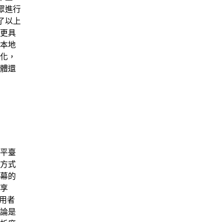
眾進行
了以上
更具
本地
化，
體還
平臺
方式
幕的
享
使用者
論是