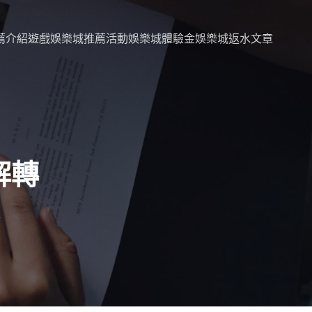
薦
介紹
遊戲
娛樂城推薦活動
娛樂城體驗金
娛樂城返水文章
解轉
！