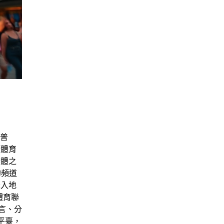
普
類體育
媒體之
的頻道
深入地
體育聯
留言、分
平臺，