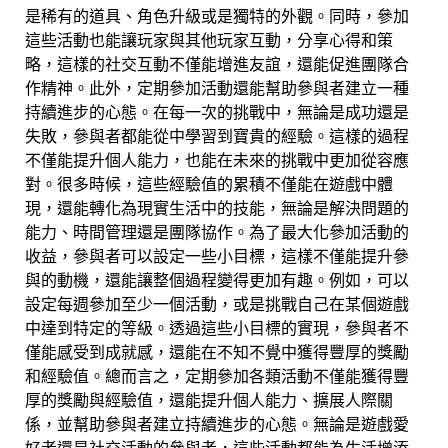
是稀有的道具、角色升級或是獨特的外觀。同時，參加
這些活動也能讓玩家與其他玩家互動，分享心得和策
略，這樣的社交互動不僅能增進友誼，還能促進團隊合
作精神。此外，定期參加活動還能幫助參與者建立一種
持續進步的心態。在每一次的挑戰中，無論是成功還是
失敗，參與者都能從中學習到寶貴的經驗。這樣的過程
不僅能提升個人能力，也能在未來的挑戰中更加從容應
對。很多時候，這些經驗值的累積不僅能在遊戲中體
現，還能轉化為現實生活中的技能，無論是解決問題的
能力、時間管理還是團隊協作。為了最大化參加活動的
收益，參與者可以設定一些小目標，這樣不僅能提升參
與的動機，還能讓整個過程變得更加有趣。例如，可以
設定每週參加至少一個活動，或是挑戰自己在某個遊戲
中達到特定的等級。透過這些小目標的實現，參與者不
僅能感受到成就感，還能在不知不覺中獲得豐厚的獎勵
和經驗值。總而言之，定期參加各類活動不僅能獲得豐
厚的獎勵與經驗值，還能提升個人能力、擴展人際關
係，並幫助參與者建立持續進步的心態。無論是遊戲愛