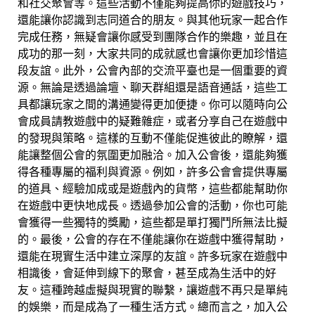
和社交聚會等。這些活動不僅能夠提高你的遊戲技巧，
還能讓你認識到志同道合的朋友。與其他玩家一起合作
完成任務，無疑會讓你感受到團隊合作的樂趣，並且在
成功的那一刻，大家共同的成就感也會讓你更加珍惜這
段友誼。此外，公會內部的交流平臺也是一個重要的資
源。無論是透過論壇、聊天群組還是語音通話，這些工
具都讓玩家之間的溝通變得更加便捷。你可以隨時向公
會成員請教遊戲中的疑難雜症，或者分享自己在遊戲中
的發現與策略。這樣的互動不僅能促進彼此的瞭解，還
能讓整個公會的氛圍更加融洽。加入公會後，還能夠獲
得各種專屬的福利與資源。例如，許多公會會提供專屬
的道具、經驗加成或是遊戲內的貨幣，這些都能幫助你
在遊戲中更快地成長。透過參加公會的活動，你也可能
會獲得一些獨特的獎勵，這些都是單打獨鬥所無法比擬
的。最後，公會的存在不僅能讓你在遊戲中獲得幫助，
還能在現實生活中建立深厚的友誼。許多玩家在遊戲中
相識後，會延伸到線下的聚會，甚至成為生活中的好
友。這種跨越虛擬與現實的聯繫，讓遊戲不再只是單純
的娛樂，而是成為了一種生活方式。總而言之，加入公