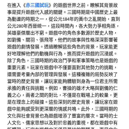
赤三國試玩
在進入《
》的遊戲世界之前，瞭解其背景故
事是提升遊戲代入感的關鍵。三國時期是中國歷史上最
為動盪的時期之一，從公元184年的黃巾之亂開始，直到
公元280年西晉統一，這段時間內，各大勢力爭相角逐，
英雄豪傑層出不窮。遊戲中的角色多數源於歷史人物，
如劉備、關羽、張飛等，他們的故事與性格深深影響著
遊戲的劇情發展。透過瞭解這些角色的背景，玩家能更
好地理解他們的動機與行為，進而提升遊戲的沉浸感。
除了角色，三國時期的政治鬥爭和軍事策略也是遊戲的
重要元素。玩家在遊戲中不僅要面對其他勢力的挑戰，
還需要考量內部的管理與發展。這種複雜的局勢反映了
當時的歷史背景，讓玩家能夠體驗到身為一位君主所需
承擔的責任與挑戰。例如，曹操的雄才大略與劉備的仁
義之心，兩者之間的對比，不僅是在戰場上的較量，更
是在理念上的碰撞。這些深刻的歷史背景，讓玩家在遊
戲中能夠感受到更深層的情感共鳴。此外，三國時期的
文化與社會背景也為遊戲增添了豐富的層次。當時的士
人文化、儒家思想以及對於忠義的重視，都在遊戲中有