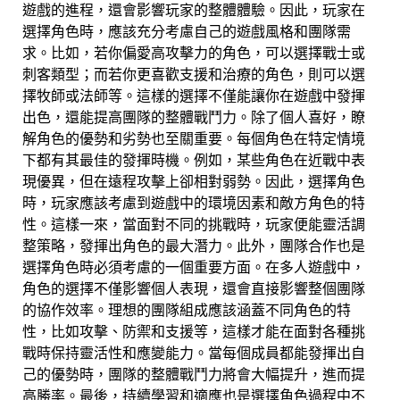
遊戲的進程，還會影響玩家的整體體驗。因此，玩家在
選擇角色時，應該充分考慮自己的遊戲風格和團隊需
求。比如，若你偏愛高攻擊力的角色，可以選擇戰士或
刺客類型；而若你更喜歡支援和治療的角色，則可以選
擇牧師或法師等。這樣的選擇不僅能讓你在遊戲中發揮
出色，還能提高團隊的整體戰鬥力。除了個人喜好，瞭
解角色的優勢和劣勢也至關重要。每個角色在特定情境
下都有其最佳的發揮時機。例如，某些角色在近戰中表
現優異，但在遠程攻擊上卻相對弱勢。因此，選擇角色
時，玩家應該考慮到遊戲中的環境因素和敵方角色的特
性。這樣一來，當面對不同的挑戰時，玩家便能靈活調
整策略，發揮出角色的最大潛力。此外，團隊合作也是
選擇角色時必須考慮的一個重要方面。在多人遊戲中，
角色的選擇不僅影響個人表現，還會直接影響整個團隊
的協作效率。理想的團隊組成應該涵蓋不同角色的特
性，比如攻擊、防禦和支援等，這樣才能在面對各種挑
戰時保持靈活性和應變能力。當每個成員都能發揮出自
己的優勢時，團隊的整體戰鬥力將會大幅提升，進而提
高勝率。最後，持續學習和適應也是選擇角色過程中不