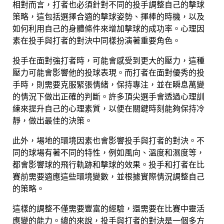
相對而言，打者也必須針對不同的投手調整自己的擊球
策略，這包括選擇合適的擊球姿勢、揮棒的時機，以及
如何利用自己的身體條件來增加擊球的成功率。心理因
素在投手與打者的對決中同樣扮演著重要角色。
投手在面對強打者時，可能會感受到更大的壓力，這種
壓力可能會影響他的投球表現。而打者在面對優秀的投
手時，則需要克服緊張情緒，保持專注，並在瞬息萬變
的情況下做出正確的判斷。許多頂尖選手會透過心理訓
練來提升自己的心理素質，以便在關鍵時刻能夠保持冷
靜，做出最佳的決策。
此外，場地的環境因素也會影響投手與打者的對決。不
同的球場有著不同的特性，例如風向、溫度和濕度等，
都會影響球的飛行軌跡和擊球的效果。投手和打者在比
賽前需要適應這些環境變數，並根據實際情況調整自己
的策略。
這樣的調整不僅需要豐富的經驗，還需要在比賽中靈活
應變的能力。總的來說，投手與打者的對決是一個多方