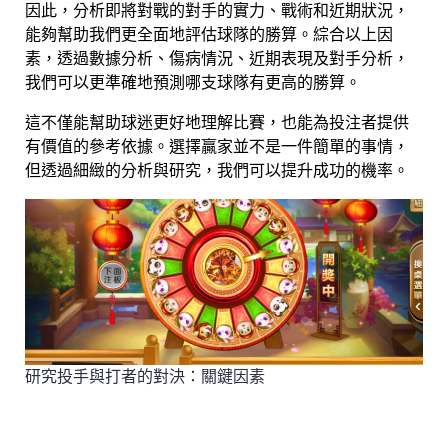
因此，分析即將對戰的對手的實力、戰術和近期狀況，
能夠幫助我們更全面地評估球隊的勝算。綜合以上因
素，透過數據分析、傷病情況、近期表現及對手分析，
我們可以更準確地預測哪支球隊有更高的勝算。
這不僅能幫助球迷更好地理解比賽，也能為投注者提供
有價值的參考依據。選擇贏家並不是一件簡單的事情，
但透過細緻的分析與研究，我們可以提升成功的機率。
研究投手與打者的對決：關鍵因素