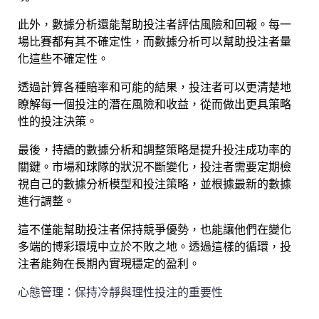
此外，數據分析還能幫助投注者評估風險和回報。每一
場比賽都有其不確定性，而數據分析可以幫助投注者量
化這些不確定性。
透過計算各種賠率和可能的結果，投注者可以更清楚地
瞭解每一個投注的潛在風險和收益，從而做出更具策略
性的投注決策。
最後，持續的數據分析和調整策略是提升投注成功率的
關鍵。市場和球隊的狀況不斷變化，投注者需要定期檢
視自己的數據分析模型和投注策略，並根據最新的數據
進行調整。
這不僅能幫助投注者保持競爭優勢，也能讓他們在變化
多端的博彩環境中立於不敗之地。透過這樣的循環，投
注者能夠在長期內實現穩定的盈利。
心態管理：保持冷靜與理性投注的重要性